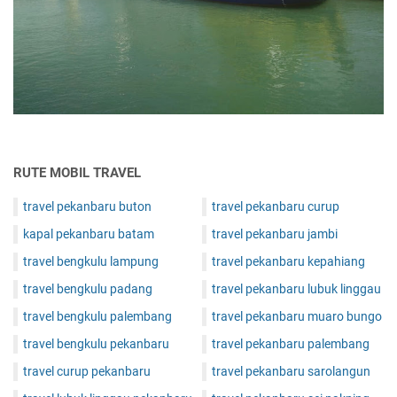
RUTE MOBIL TRAVEL
travel pekanbaru buton
travel pekanbaru curup
kapal pekanbaru batam
travel pekanbaru jambi
travel bengkulu lampung
travel pekanbaru kepahiang
travel bengkulu padang
travel pekanbaru lubuk linggau
travel bengkulu palembang
travel pekanbaru muaro bungo
travel bengkulu pekanbaru
travel pekanbaru palembang
travel curup pekanbaru
travel pekanbaru sarolangun